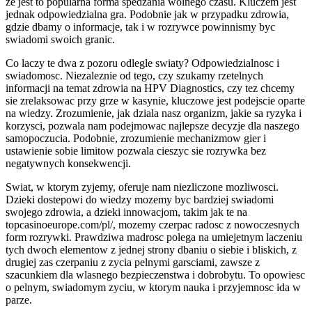
ze jest to popularna forma spedzania wolnego czasu. Kluczem jest
jednak odpowiedzialna gra. Podobnie jak w przypadku zdrowia,
gdzie dbamy o informacje, tak i w rozrywce powinnismy byc
swiadomi swoich granic.
Co laczy te dwa z pozoru odlegle swiaty? Odpowiedzialnosc i
swiadomosc. Niezaleznie od tego, czy szukamy rzetelnych
informacji na temat zdrowia na HPV Diagnostics, czy tez chcemy
sie zrelaksowac przy grze w kasynie, kluczowe jest podejscie oparte
na wiedzy. Zrozumienie, jak dziala nasz organizm, jakie sa ryzyka i
korzysci, pozwala nam podejmowac najlepsze decyzje dla naszego
samopoczucia. Podobnie, zrozumienie mechanizmow gier i
ustawienie sobie limitow pozwala cieszyc sie rozrywka bez
negatywnych konsekwencji.
Swiat, w ktorym zyjemy, oferuje nam niezliczone mozliwosci.
Dzieki dostepowi do wiedzy mozemy byc bardziej swiadomi
swojego zdrowia, a dzieki innowacjom, takim jak te na
topcasinoeurope.com/pl/, mozemy czerpac radosc z nowoczesnych
form rozrywki. Prawdziwa madrosc polega na umiejetnym laczeniu
tych dwoch elementow z jednej strony dbaniu o siebie i bliskich, z
drugiej zas czerpaniu z zycia pelnymi garsciami, zawsze z
szacunkiem dla wlasnego bezpieczenstwa i dobrobytu. To opowiesc
o pelnym, swiadomym zyciu, w ktorym nauka i przyjemnosc ida w
parze.