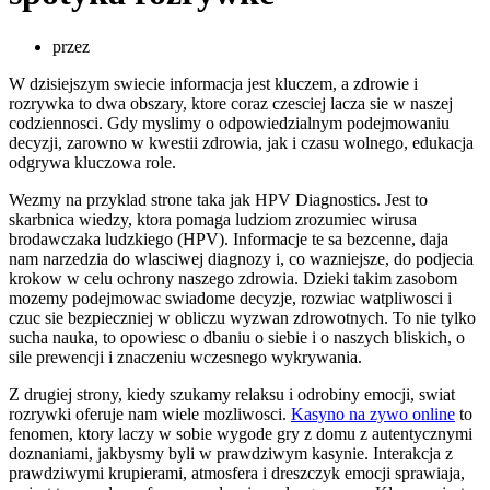
przez
W dzisiejszym swiecie informacja jest kluczem, a zdrowie i
rozrywka to dwa obszary, ktore coraz czesciej lacza sie w naszej
codziennosci. Gdy myslimy o odpowiedzialnym podejmowaniu
decyzji, zarowno w kwestii zdrowia, jak i czasu wolnego, edukacja
odgrywa kluczowa role.
Wezmy na przyklad strone taka jak HPV Diagnostics. Jest to
skarbnica wiedzy, ktora pomaga ludziom zrozumiec wirusa
brodawczaka ludzkiego (HPV). Informacje te sa bezcenne, daja
nam narzedzia do wlasciwej diagnozy i, co wazniejsze, do podjecia
krokow w celu ochrony naszego zdrowia. Dzieki takim zasobom
mozemy podejmowac swiadome decyzje, rozwiac watpliwosci i
czuc sie bezpieczniej w obliczu wyzwan zdrowotnych. To nie tylko
sucha nauka, to opowiesc o dbaniu o siebie i o naszych bliskich, o
sile prewencji i znaczeniu wczesnego wykrywania.
Z drugiej strony, kiedy szukamy relaksu i odrobiny emocji, swiat
rozrywki oferuje nam wiele mozliwosci.
Kasyno na zywo online
to
fenomen, ktory laczy w sobie wygode gry z domu z autentycznymi
doznaniami, jakbysmy byli w prawdziwym kasynie. Interakcja z
prawdziwymi krupierami, atmosfera i dreszczyk emocji sprawiaja,