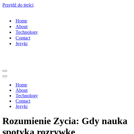
Przejdź do treści
Home
About
Technology
Contact
Języki
Menu
nawigacji
Menu
nawigacji
Home
About
Technology
Contact
Języki
Rozumienie Zycia: Gdy nauka
spotyka rozrywke